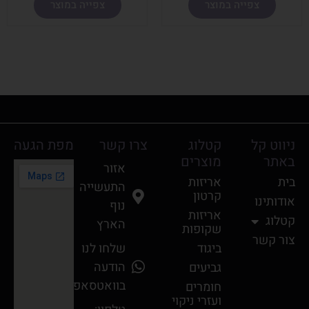
צפייה במוצר
צפייה במוצר
ניווט קל
קטלוג
צרו קשר
מפת הגעה
באתר
מוצרים
אזור
בית
אריזות
התעשייה
קרטון
אודותינו
נוף
אריזות
קטלוג
הארץ
שקופות
צור קשר
ביגוד
שלחו לנו
הודעה
גביעים
בוואטסאפ
חומרים
ועזרי ניקוי