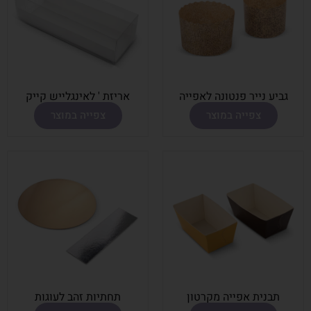
גביע נייר פנטונה לאפײה
אריזת ' לאינגלײש קײק
צפייה במוצר
צפייה במוצר
תבנית אפײה מקרטון
תחתיות זהב לעוגות