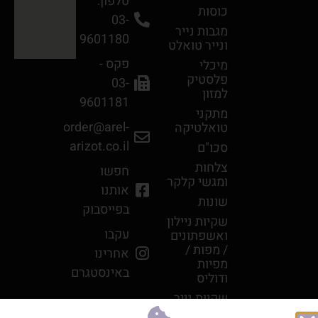
טלפון:
כוסות
03-
מגבות נײר
9601180
ונײר טואלט
פקס -
מיכלי
פלסטיק
03-
למזון
9601181
מתקני
order@arel-
טואלטיקה
arizot.co.il
סכו"ם
צלחות
חפשו
ומגשי קלקר
אותנו
שונות
בפייסבוק
שקיות ניילון
עקבו
ואשפתונים
/ מפות /
אחרינו
מפיות
באינסטגרם
ודוליס
שקיות נייר