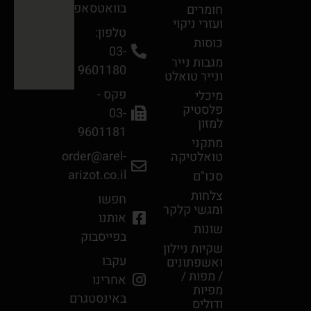
בוואטסאפ
חומרים
ועזרי ניקוי
טלפון:
כוסות
03-
מגבות נײר
9601180
ונײר טואלט
פקס -
מיכלי
פלסטיק
03-
למזון
9601181
מתקני
order@arel-
טואלטיקה
arizot.co.il
סכו"ם
צלחות
חפשו
ומגשי קלקר
אותנו
שונות
בפייסבוק
שקיות ניילון
עקבו
ואשפתונים
/ מפות /
אחרינו
מפיות
באינסטגרם
ודוליס