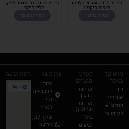
תכשיר מרוכז ומבושם לניקוי
תכשיר מרוכז רב עוצמה לניקוי
רצפות מיקס 2
כללי מיקס 1
צפייה במוצר
צפייה במוצר
ניווט קל
קטלוג
צרו קשר
מפת הגעה
באתר
מוצרים
אזור
בית
אריזות
התעשייה
קרטון
אודותינו
נוף
אריזות
קטלוג
הארץ
שקופות
צור קשר
ביגוד
שלחו לנו
הודעה
גביעים