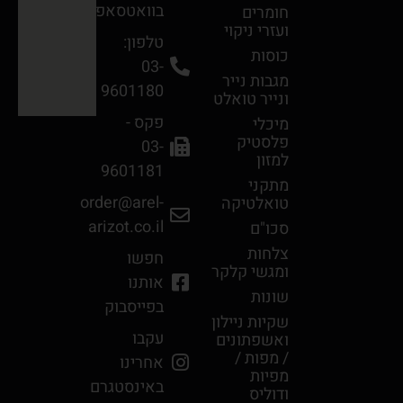
בוואטסאפ
חומרים
ועזרי ניקוי
טלפון:
כוסות
03-
מגבות נײר
9601180
ונײר טואלט
פקס -
מיכלי
פלסטיק
03-
למזון
9601181
מתקני
order@arel-
טואלטיקה
arizot.co.il
סכו"ם
צלחות
חפשו
ומגשי קלקר
אותנו
שונות
בפייסבוק
שקיות ניילון
עקבו
ואשפתונים
/ מפות /
אחרינו
מפיות
באינסטגרם
ודוליס