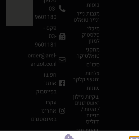
טלפון:
כוסות
03-
מגבות נײר
9601180
ונײר טואלט
פקס -
מיכלי
פלסטיק
03-
למזון
9601181
מתקני
order@arel-
טואלטיקה
arizot.co.il
סכו"ם
צלחות
חפשו
ומגשי קלקר
אותנו
שונות
בפייסבוק
שקיות ניילון
עקבו
ואשפתונים
/ מפות /
אחרינו
מפיות
באינסטגרם
ודוליס
שקיות נייר