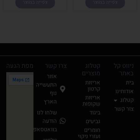
צפייה במוצר
צפייה במוצר
ניווט קל
קטלוג
צרו קשר
מפת הגעה
באתר
מוצרים
אזור
בית
אריזות
התעשייה
קרטון
אודותינו
נוף
אריזות
קטלוג
הארץ
שקופות
צור קשר
ביגוד
שלחו לנו
הודעה
גביעים
בוואטסאפ
חומרים
ועזרי ניקוי