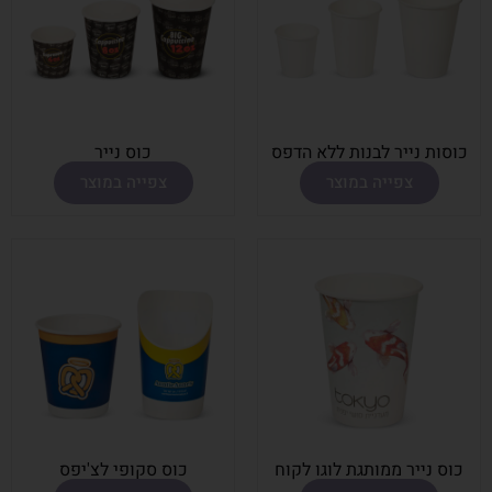
כוסות נײר לבנות ללא הדפס
כוס נײר
צפייה במוצר
צפייה במוצר
כוס נײר ממותגת לוגו לקוח
כוס סקופי לצ'יפס