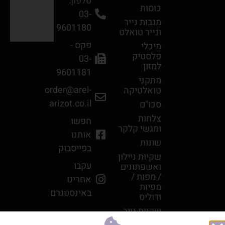
טלפון:
כוסות
03-
מגבות נײר
9601180
ונײר טואלט
פקס -
מיכלי
פלסטיק
03-
למזון
9601181
מתקני
order@arel-
טואלטיקה
arizot.co.il
סכו"ם
צלחות
חפשו
ומגשי קלקר
אותנו
שונות
בפייסבוק
שקיות ניילון
עקבו
ואשפתונים
/ מפות /
אחרינו
מפיות
באינסטגרם
ודוליס
שקיות נייר