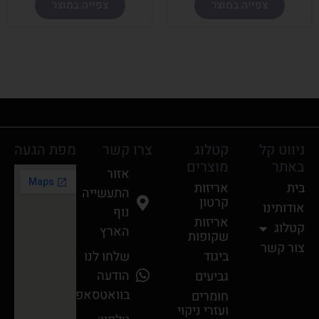
צפייה במוצר
צפייה במוצר
ניווט קל
קטלוג
צרו קשר
מפת הגעה
באתר
מוצרים
אזור
בית
אריזות
התעשייה
קרטון
אודותינו
נוף
אריזות
קטלוג
הארץ
שקופות
צור קשר
ביגוד
שלחו לנו
הודעה
גביעים
בוואטסאפ
חומרים
ועזרי ניקוי