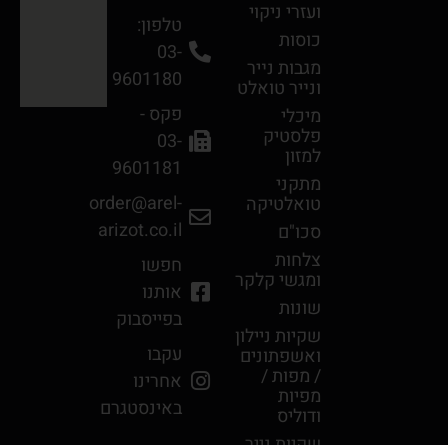
ועזרי ניקוי
טלפון:
כוסות
03-
מגבות נײר
9601180
ונײר טואלט
פקס -
מיכלי
פלסטיק
03-
למזון
9601181
מתקני
order@arel-
טואלטיקה
arizot.co.il
סכו"ם
צלחות
חפשו
ומגשי קלקר
אותנו
שונות
בפייסבוק
שקיות ניילון
עקבו
ואשפתונים
/ מפות /
אחרינו
מפיות
באינסטגרם
ודוליס
שקיות נייר