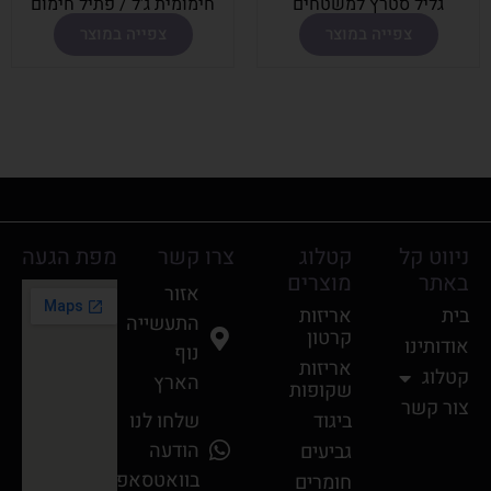
גליל סטרץ למשטחים
חימומית ג'ל / פתיל חימום
צפייה במוצר
צפייה במוצר
ניווט קל
קטלוג
צרו קשר
מפת הגעה
באתר
מוצרים
אזור
בית
אריזות
התעשייה
קרטון
אודותינו
נוף
אריזות
קטלוג
הארץ
שקופות
צור קשר
ביגוד
שלחו לנו
הודעה
גביעים
בוואטסאפ
חומרים