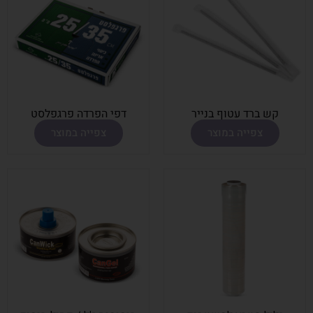
קש ברד עטוף בנײר
דפי הפרדה פרגפלסט
צפייה במוצר
צפייה במוצר