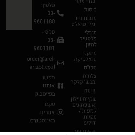
ועזרי ניקוי
טלפון:
כוסות
03-
מגבות נײר
9601180
ונײר טואלט
פקס -
מיכלי
פלסטיק
03-
למזון
9601181
מתקני
order@arel-
טואלטיקה
arizot.co.il
סכו"ם
צלחות
חפשו
ומגשי קלקר
אותנו
שונות
בפייסבוק
שקיות ניילון
עקבו
ואשפתונים
/ מפות /
אחרינו
מפיות
באינסטגרם
ודוליס
שקיות נייר