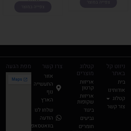
צפייה במוצר
צפייה במוצר
ניווט קל
קטלוג
צרו קשר
מפת הגעה
באתר
מוצרים
אזור
בית
אריזות
התעשייה
קרטון
אודותינו
נוף
אריזות
קטלוג
הארץ
שקופות
צור קשר
ביגוד
שלחו לנו
הודעה
גביעים
בוואטסאפ
חומרים