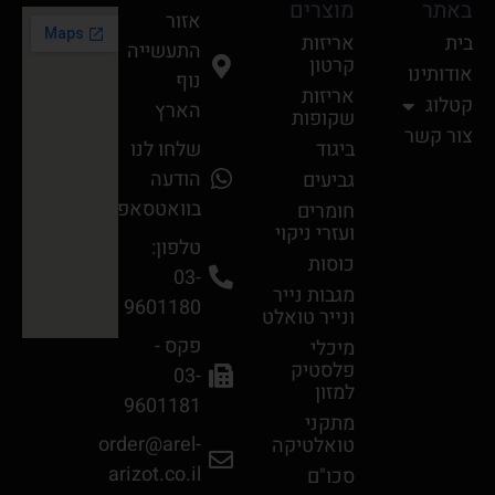
באתר
מוצרים
אזור
בית
אריזות
התעשייה
קרטון
אודותינו
נוף
אריזות
קטלוג
הארץ
שקופות
צור קשר
ביגוד
שלחו לנו
הודעה
גביעים
בוואטסאפ
חומרים
ועזרי ניקוי
טלפון:
כוסות
03-
מגבות נײר
9601180
ונײר טואלט
פקס -
מיכלי
פלסטיק
03-
למזון
9601181
מתקני
order@arel-
טואלטיקה
arizot.co.il
סכו"ם