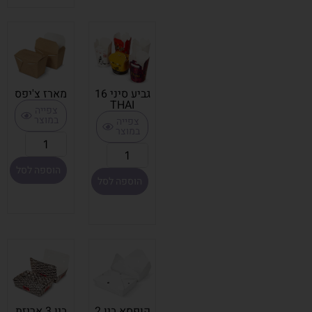
גביע סיני 16
מארז צ'יפס
THAI
צפייה
במוצר
צפייה
במוצר
הוספה לסל
הוספה לסל
קופסא ביו 2
ביו 3 אריזת