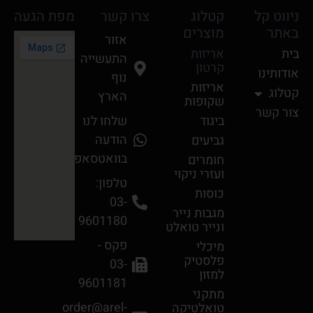
ניווט קל
קטלוג
צרו קשר
מפת הגעה
באתר
מוצרים
אזור
בית
אריזות
התעשייה
קרטון
אודותינו
נוף
אריזות
קטלוג
הארץ
שקופות
צור קשר
ביגוד
שלחו לנו
הודעה
גביעים
בוואטסאפ
חומרים
ועזרי ניקוי
טלפון:
כוסות
03-
מגבות נײר
9601180
ונײר טואלט
פקס -
מיכלי
פלסטיק
03-
למזון
9601181
מתקני
order@arel-
טואלטיקה